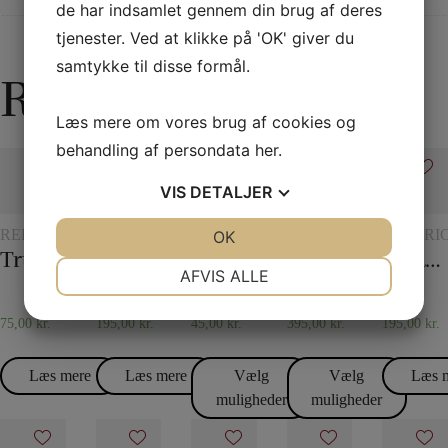
de har indsamlet gennem din brug af deres
tjenester. Ved at klikke på 'OK' giver du
samtykke til disse formål.
Relaterede varer
Læs mere om vores brug af cookies og
behandling af persondata
her
.
VIS
DETALJER
REB
TRYLLERI
TØRKLÆDER
EKSKLUSIVT
REBTRI
JA
NEJ
OK
JA
NEJ
MED
OG
Tryllereb 12 mm hvid (10 meter)
Checker chip
45 x 45 Silketørklæder
Monkey Bar
Figurrebet
NØDVENDIGE
PRÆFERENCER
CHIPS
TØRKLÆDETRICK
AFVIS ALLE
JA
NEJ
JA
NEJ
75,00
kr.
195,00
kr.
45,00
kr.
395,00
kr.
195,00
kr.
MARKETING
STATISTIK
Læs mere
Læs mere
Vælg
Vælg
Læs 
muligheder
muligheder