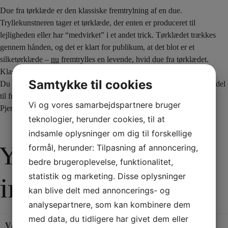
Due fra tørklæde er den klassiske fremtrylning af en due.
Tryllekunstneren tager et tørklæde, der enten er produceret til
lejligheden eller har “medvirket” i et andet trick. Tørklædet trækkes
gennem hånden, og det er klart for publikum, at det blot er et
silketørklæde –
nu
fremtrylles en levende, hvid due fra tørklædet.
Klassisk og smukt.
Samtykke til cookies
Du modtager et silketørklæde samt PjerrotMagic særlige hjælpemiddel
til fremtrylning af duer.
Vi og vores samarbejdspartnere bruger
PjerrotMagic sværhedsgrad: 2-3
teknologier, herunder cookies, til at
indsamle oplysninger om dig til forskellige
Yderligere
formål, herunder: Tilpasning af annoncering,
bedre brugeroplevelse, funktionalitet,
statistik og marketing. Disse oplysninger
information
kan blive delt med annoncerings- og
analysepartnere, som kan kombinere dem
med data, du tidligere har givet dem eller
Vægt
0,25 kg