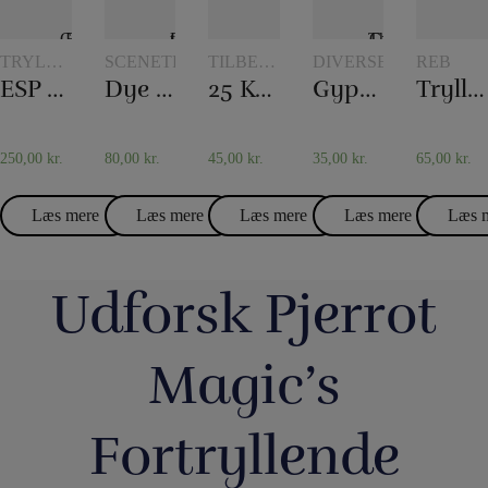
TRYLLERI
SCENETRYLLERI
TILBEHØR
DIVERSE
REB
MED
TIL
ESP Chips
Dye tube – med to tørklæder
25 Korttricks – Darling
Gypsy Thread
Tryllereb 12 mm naturfarvet (10 meter)
CHIPS
KORTTRYLLERI
250,00
kr.
80,00
kr.
45,00
kr.
35,00
kr.
65,00
kr.
Læs mere
Læs mere
Læs mere
Læs mere
Læs 
Udforsk Pjerrot
Magic’s
Fortryllende