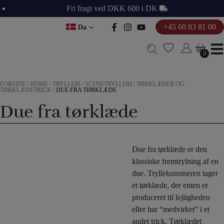
Hop
Fri fragt ved DKK 600 i DK
til
+45 60 83 81 00
Da
indholdet
0
0
FORSIDE
/
HOME
/
TRYLLERI
/
SCENETRYLLERI
/
TØRKLÆDER OG
TØRKLÆDETRICK
/
DUE FRA TØRKLÆDE
Due fra tørklæde
Due fra tørklæde er den
klassiske fremtrylning af en
due. Tryllekunstneren tager
et tørklæde, der enten er
produceret til lejligheden
eller har “medvirket” i et
andet trick. Tørklædet