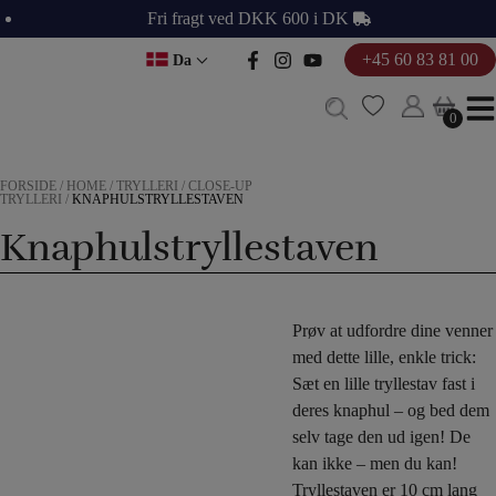
Hop
Fri fragt ved DKK 600 i DK
til
+45 60 83 81 00
Da
indholdet
0
0
FORSIDE
/
HOME
/
TRYLLERI
/
CLOSE-UP
TRYLLERI
/
KNAPHULSTRYLLESTAVEN
Knaphulstryllestaven
Prøv at udfordre dine venner
med dette lille, enkle trick:
Sæt en lille tryllestav fast i
deres knaphul – og bed dem
selv tage den ud igen! De
kan ikke – men du kan!
Tryllestaven er 10 cm lang