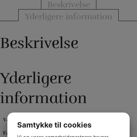
Beskrivelse
Yderligere information
Beskrivelse
Yderligere
information
Vægt
0,05 kg
Samtykke til cookies
Farve
Rød
,
Sort
Vi og vores samarbejdspartnere bruger