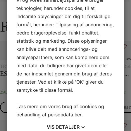
teknologier, herunder cookies, til at
indsamle oplysninger om dig til forskellige
Relaterede varer
formål, herunder: Tilpasning af annoncering,
bedre brugeroplevelse, funktionalitet,
statistik og marketing. Disse oplysninger
kan blive delt med annoncerings- og
analysepartnere, som kan kombinere dem
med data, du tidligere har givet dem eller
TRYLLERI
TRYLLERI
FLASH
TRYLLERI
DIVERS
MED
MED
MED
ESP Chips
Det hydrostatiske glas
Flash papir
Holey Chip Miracle
Gypsy Thread
de har indsamlet gennem din brug af deres
CHIPS
GLAS
CHIPS
OG
tjenester. Ved at klikke på 'OK' giver du
KANDER
samtykke til disse formål.
250,00
kr.
75,00
kr.
85,00
kr.
295,00
kr.
35,00
kr.
Læs mere om vores brug af cookies og
Læs mere
Læs mere
Vælg
Læs mere
Læs 
behandling af persondata
her
.
muligheder
VIS
DETALJER