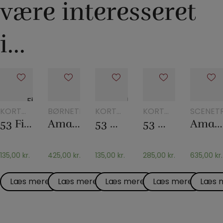
være interesseret
i...
KORT
BØRNETRYLLERI
KORT
KORT
SCENETR
FRA
FRA
FRA
53 Films Playing Cards – Mark Shortland
AmazeBox – Mark Shortland
53 Magicians Playing Cards – Mark Shortland
53 Movies – Mark Shortland
AmazeBox Black – Mark Shortland
ANDRE
ANDRE
ANDRE
PRODUCENTER
PRODUCENTER
PRODUCENTER
135,00
kr.
425,00
kr.
135,00
kr.
285,00
kr.
635,00
kr.
Læs mere
Læs mere
Læs mere
Læs mere
Læs 