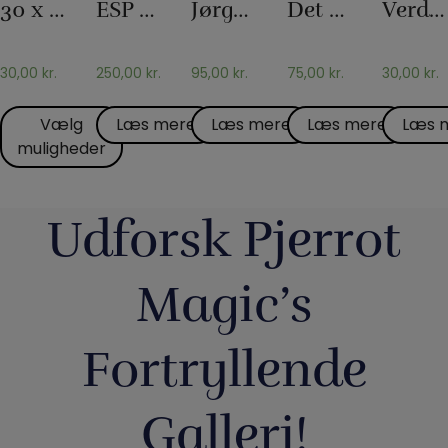
OG
MED
OG
MED
30 x 30 Silketørklæder
ESP Chips
Jørgen Fevres tørklæderutine
Det hydrostatiske glas
Verdens længste korttrick
TØRKLÆDETRICK
CHIPS
TØRKLÆDETRICK
GLAS
OG
KANDER
30,00
kr.
250,00
kr.
95,00
kr.
75,00
kr.
30,00
kr.
Vælg
Læs mere
Læs mere
Læs mere
Læs 
muligheder
Udforsk Pjerrot
Magic’s
Fortryllende
Galleri!