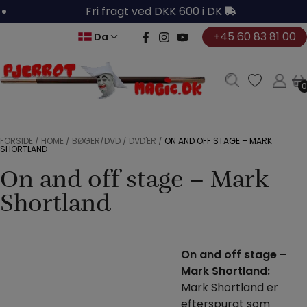
Hop
Fri fragt ved DKK 600 i DK
til
+45 60 83 81 00
Da
indholdet
0
0
FORSIDE
/
HOME
/
BØGER/DVD
/
DVD'ER
/
ON AND OFF STAGE – MARK
SHORTLAND
On and off stage – Mark
Shortland
On and off stage –
Mark Shortland:
Mark Shortland er
efterspurgt som