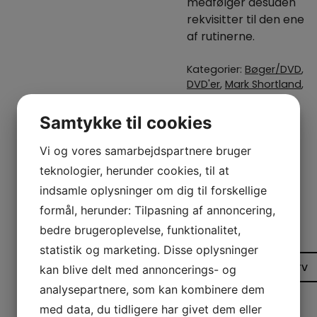
medfølger desuden
rekvisitter til den ene
af rutinerne.
Kategorier:
Bøger/DVD
,
DVD'er
,
Mark Shortland
,
Scenetrylleri
,
Trylleri
Samtykke til cookies
295,00
kr.
Vi og vores samarbejdspartnere bruger
99,00
kr.
teknologier, herunder cookies, til at
På lager
- Sendes
indsamle oplysninger om dig til forskellige
inden for 1-2
formål, herunder: Tilpasning af annoncering,
arbejdsdage
bedre brugeroplevelse, funktionalitet,
–
+
On
statistik og marketing. Disse oplysninger
and
Tilføj til kurv
kan blive delt med annoncerings- og
off
analysepartnere, som kan kombinere dem
stage
med data, du tidligere har givet dem eller
-