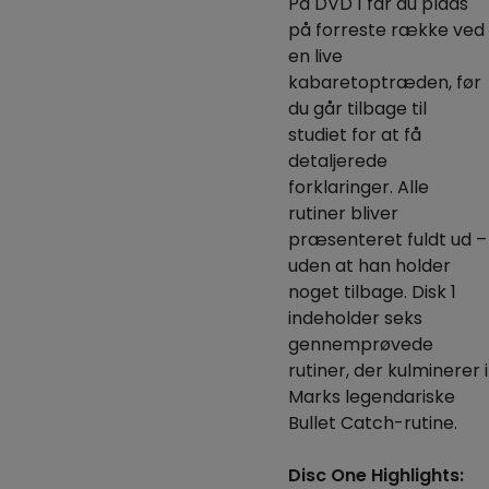
På DVD 1 får du plads
på forreste række ved
en live
kabaretoptræden, før
du går tilbage til
studiet for at få
detaljerede
forklaringer.
Alle
rutiner bliver
præsenteret fuldt ud –
uden at han holder
noget tilbage.
Disk 1
indeholder seks
gennemprøvede
rutiner, der kulminerer i
Marks legendariske
Bullet Catch-rutine.
Disc One Highlights: