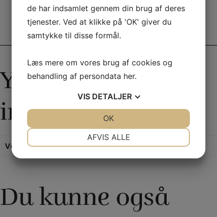
Mark
de har indsamlet gennem din brug af deres
Shortland
tjenester. Ved at klikke på 'OK' giver du
antal
Yderligere information
samtykke til disse formål.
Læs mere om vores brug af cookies og
Yderligere
behandling af persondata
her
.
VIS
DETALJER
information
JA
NEJ
OK
JA
NEJ
NØDVENDIGE
PRÆFERENCER
AFVIS ALLE
Vægt
0,255 kg
JA
NEJ
JA
NEJ
MARKETING
STATISTIK
Du kunne også