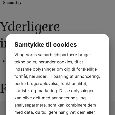
–
Shaun Jay
Yderligere
information
Samtykke til cookies
Vi og vores samarbejdspartnere bruger
teknologier, herunder cookies, til at
Vægt
0,06 kg
indsamle oplysninger om dig til forskellige
formål, herunder: Tilpasning af annoncering,
Relaterede varer
bedre brugeroplevelse, funktionalitet,
statistik og marketing. Disse oplysninger
kan blive delt med annoncerings- og
analysepartnere, som kan kombinere dem
med data, du tidligere har givet dem eller