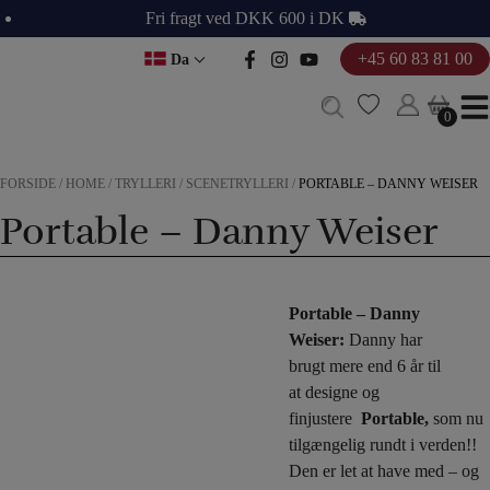
Hop
Fri fragt ved DKK 600 i DK
til
+45 60 83 81 00
Da
indholdet
0
0
FORSIDE
/
HOME
/
TRYLLERI
/
SCENETRYLLERI
/
PORTABLE – DANNY WEISER
Portable – Danny Weiser
Portable – Danny
Weiser:
Danny har
brugt mere end 6 år til
at designe og
finjustere
Portable,
som nu
tilgængelig rundt i verden!!
Den er let at have med – og