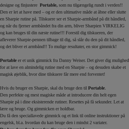
designe og finjustere
Portable,
som nu tilgængelig rundt i verden!!
Den er let at have med – og er den ultimative måde at åbne eller slutte
en Sharpie rutine på. Tilskuere ser et Sharpie-armbånd på dit håndled,
og når du fjerner armbåndet fra din arm, bliver Sharpien VIRKELIG
og kan bruges til din næste rutine!!! Forestil dig tilskueren, der
afleverer Sharpie-pennen tilbage til dig, så slår du den på dit håndled,
og det bliver et armbånd!! To mulige resultater, en stor gimmick!
Portable
er et unik gimmick fra Danny Weiser. Det giver dig mulighed
for at lave en almindelig rutine med en Sharpie – og desuden skabe et
magisk øjeblik, hvor dine tilskuere får mere end forventet!
Hvis du bruger en Sharpie, skal du bruge den til
Portable
.
Den perfekte og mest magiske måde at introducere din helt egen
Sharpie på i dine eksisterende rutiner. Resettes på få sekunder. Let at
lære og bruge. Og gimmicken er holdbar.
Du få den speciallavede gimmick og et link til online instruktioner på
engelsk, bl.a. hvordan du kan bruge den i mindst 2 variater.