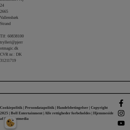
forests,
24
vegetable-
based inks,
2665
and starch-
based
Vallensbæk
laminates.
Strand
6
0
Tlf:
60838100
trylleri@pjerr
otmagic.dk
CVR nr.: DK
31211719
Cookiepolitik
|
Persondatapolitik
|
Handelsbetingelser
| Copyright
2025 | Boll Entertainment | Alle rettigheder forbeholdes | Hjemmeside
af
Standoutmedia