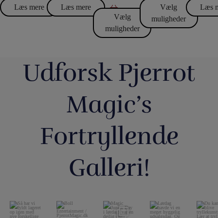
Læs mere
Læs mere
Vælg
Læs 
Vælg
muligheder
muligheder
Udforsk Pjerrot
Magic’s
Fortryllende
Galleri!
Så har vi
Boll
Magic Junior
Lørdag
Du kan b
fyldt lageret
Entertainmen
Day i lørdags
havde vi en
tryllekun