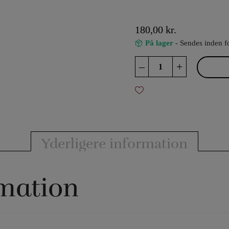
180,00
kr.
På lager
- Sendes inden f
T-
–
+
4
-
ProKNOWS
klovnenæse
antal
Yderligere information
rmation