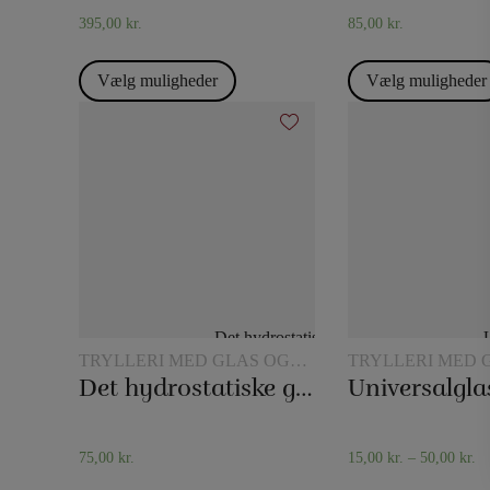
395,00
kr.
85,00
kr.
Vælg muligheder
Vælg muligheder
TRYLLERI MED GLAS OG
TRYLLERI MED 
KANDER
KANDER
Det hydrostatiske glas
Universalgla
75,00
kr.
15,00
kr.
–
50,00
kr.