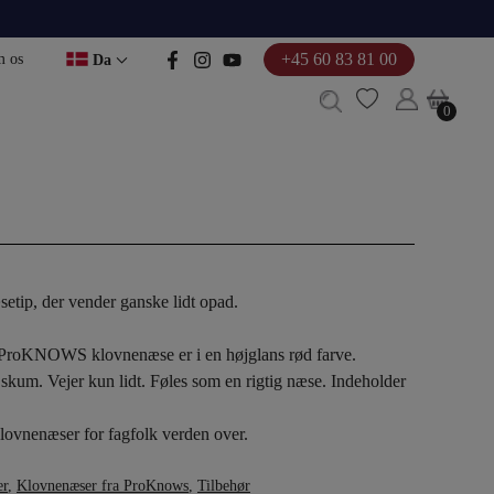
+45 60 83 81 00
 os
Da
0
0
setip, der vender ganske lidt opad.
e ProKNOWS klovnenæse er i en højglans rød farve.
f skum. Vejer kun lidt. Føles som en rigtig næse. Indeholder
ovnenæser for fagfolk verden over.
er
,
Klovnenæser fra ProKnows
,
Tilbehør