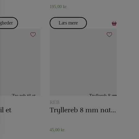
195,00
kr.
gheder
Læs mere
REB
il et
Tryllereb 8 mm naturfarvet (10 meter)
45,00
kr.