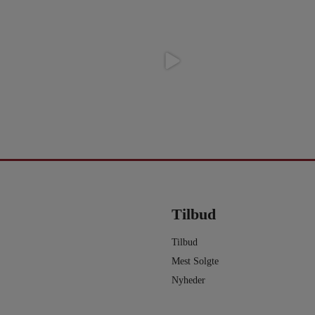
r
...
100
...
0
5
0
Tilbud
Tilbud
Mest Solgte
Nyheder