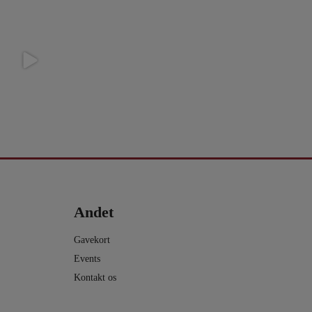
2.0 -
...
dette
...
12
1
9
2
Andet
Gavekort
Events
Kontakt os