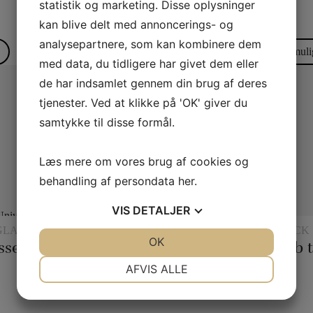
statistik og marketing. Disse oplysninger
35,00
kr.
30,00
kr.
kan blive delt med annoncerings- og
analysepartnere, som kan kombinere dem
Læs mere
Vælg muli
med data, du tidligere har givet dem eller
de har indsamlet gennem din brug af deres
tjenester. Ved at klikke på 'OK' giver du
samtykke til disse formål.
Læs mere om vores brug af cookies og
behandling af persondata
her
.
VIS
DETALJER
GLAS OG
TRYLLERI MED CHIPS
REBTRICK
JA
NEJ
OK
JA
NEJ
sset
ESP Chips
Tre reb t
NØDVENDIGE
PRÆFERENCER
AFVIS ALLE
JA
NEJ
JA
NEJ
250,00
kr.
45,00
kr.
MARKETING
STATISTIK