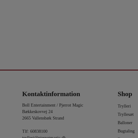
avengers-infi
...
ha
6
0
3
Kontaktinformation
Shop
Boll Entertainment / Pjerrot Magic
Trylleri
Bækkeskovvej 24
Tryllesæt
2665 Vallensbæk Strand
Balloner
Bugtaling
Tlf:
60838100
trylleri@pjerrotmagic.dk