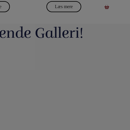
e
Læs mere
ende Galleri!
avde vi en meget hyggelig
Du kan blive tryllekunstner - Lær at trylle:
udsalgsdag. Og
...
Du
...
16
0
10
0
ste ting i web shoppen er Fall
Vil du lave vand til vin, så tag et kig på