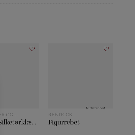
ER OG
REBTRICK
ETRICK
30 x 30 Silketørklæder
Figurrebet