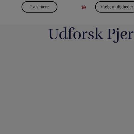
Læs mere
Vælg muligheder
Udforsk Pjer
Så har vi fyldt lageret op igen med nye
...
Boll Entertainment / Pj
3
0
2
https://pjerrotmagic.dk/da/home/1822-
Du finder et kort fra 