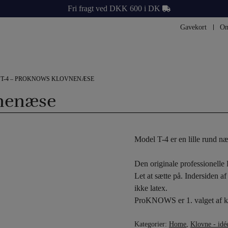
Fri fragt ved DKK 600 i DK
Gavekort
Om
/
T-4 – PROKNOWS KLOVNENÆSE
nenæse
Model T-4 er en lille rund næ
Den originale professionell
Let at sætte på. Indersiden a
ikke latex.
ProKNOWS er 1. valget af kl
Kategorier:
Home
,
Klovne - idé