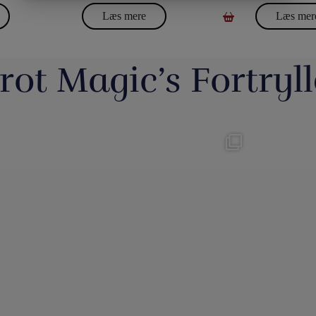
Læs mere
Læs mer
rot Magic’s Fortryll
errotMagic.dk støtter
...
Magic Junior Day i lørdags var en dejlig
Lørdag h
dag.
...
0
21
1
umulig placering - det
Evolushin: Shin Lim har samlet mere end
En af de nye