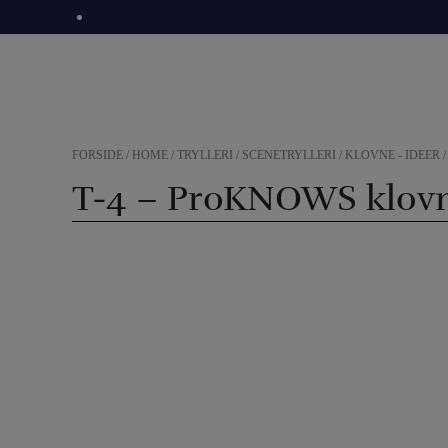
Hop
til
indholdet
FORSIDE
/
HOME
/
TRYLLERI
/
SCENETRYLLERI
/
KLOVNE - IDÉER
T-4 – ProKNOWS klov