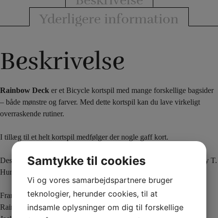
Beskrivelse
Yderligere information
Beskrivelse
Rainbow Deck
er et Bicycle kortspil med mange forskellige bagsider
– både mønstre og farver. Med dette kortspil kan du lave virkeligt
overraskende rutiner.
I tillæg til et helt kortspil medfølger der nogle gaff kort.
Samtykke til cookies
Desuden får du et online link til videoer, hvor Marty Grams & Rudy T.
Hunter viser dig trin-for-trin-instruktioner til flere gode rutiner:
Vi og vores samarbejdspartnere bruger
teknologier, herunder cookies, til at
Frank Garcia’s Original Routine
indsamle oplysninger om dig til forskellige
Rainbow Hot Rod