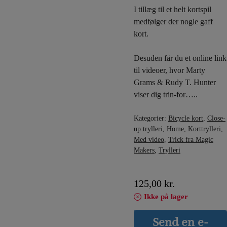
I tillæg til et helt kortspil
medfølger der nogle gaff
kort.
Desuden får du et online link
til videoer, hvor Marty
Grams & Rudy T. Hunter
viser dig trin-for…..
Kategorier:
Bicycle kort
,
Close-
up trylleri
,
Home
,
Korttrylleri
,
Med video
,
Trick fra Magic
Makers
,
Trylleri
125,00
kr.
Ikke på lager
Send en e-