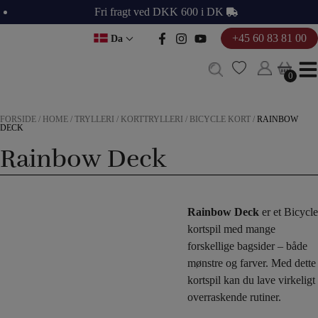
Hop
Fri fragt ved DKK 600 i DK
til
+45 60 83 81 00
Da
indholdet
0
0
FORSIDE
/
HOME
/
TRYLLERI
/
KORTTRYLLERI
/
BICYCLE KORT
/
RAINBOW
DECK
Rainbow Deck
Rainbow Deck
er et Bicycle
kortspil med mange
forskellige bagsider – både
mønstre og farver. Med dette
kortspil kan du lave virkeligt
overraskende rutiner.