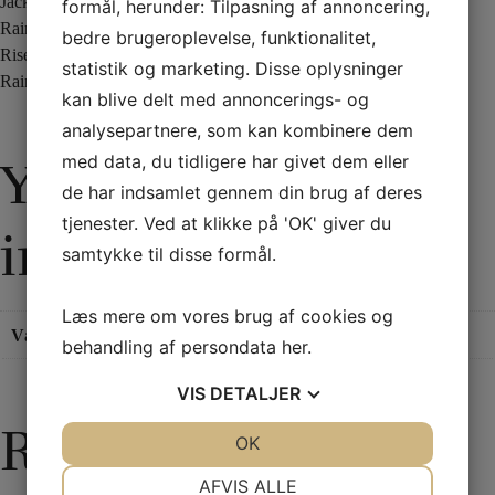
Jack Ro Bats
formål, herunder: Tilpasning af annoncering,
Rainbow Joker Variation
bedre brugeroplevelse, funktionalitet,
Rise, Rise, Rise
statistik og marketing. Disse oplysninger
Rainbow Variation
kan blive delt med annoncerings- og
analysepartnere, som kan kombinere dem
med data, du tidligere har givet dem eller
Yderligere
de har indsamlet gennem din brug af deres
tjenester. Ved at klikke på 'OK' giver du
information
samtykke til disse formål.
Læs mere om vores brug af cookies og
Vægt
0,125 kg
behandling af persondata
her
.
VIS
DETALJER
Relaterede varer
JA
NEJ
OK
JA
NEJ
NØDVENDIGE
PRÆFERENCER
AFVIS ALLE