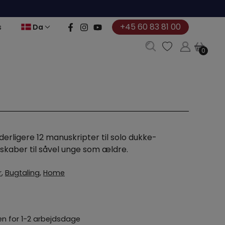
+45 60 83 81 00
Da
s
0
0
yderligere 12 manuskripter til solo dukke-
skaber til såvel unge som ældre.
r
,
Bugtaling
,
Home
n for 1-2 arbejdsdage