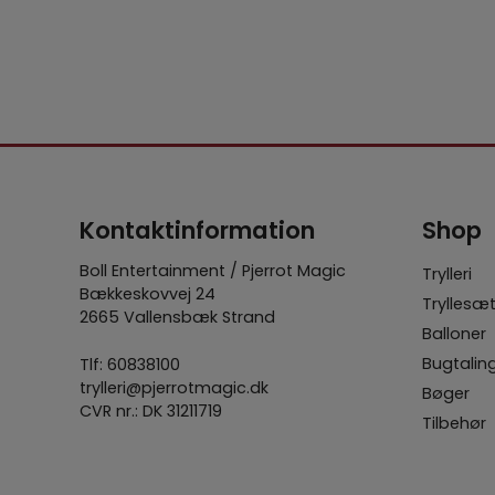
Kontaktinformation
Shop
Boll Entertainment / Pjerrot Magic
Trylleri
Bækkeskovvej 24
Tryllesæ
2665 Vallensbæk Strand
Balloner
Bugtalin
Tlf:
60838100
trylleri@pjerrotmagic.dk
Bøger
CVR nr.: DK 31211719
Tilbehør