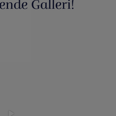
ende Galleri!
g havde vi en meget
Du kan blive tryllekunstner - Lær at
ig udsalgsdag. Og
...
trylle: Du
...
16
0
10
0
yeste ting i web shoppen
Vil du lave vand til vin, så tag et kig
er Fall 2.0 -
...
på dette
...
12
1
9
2