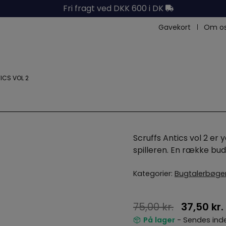
Fri fragt ved DKK 600 i DK
Gavekort
Om o
ICS VOL 2
Scruffs Antics vol 2 er 
spilleren. En række bud
Kategorier:
Bugtalerbøge
75,00
kr.
37,50
kr.
På lager
- Sendes inde