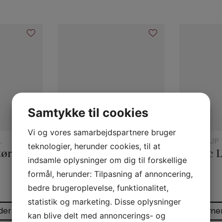
r
Samtykke til cookies
Vi og vores samarbejdspartnere bruger
REB
CLOSE-UP 
teknologier, herunder cookies, til at
K
20 x 20 Silketørklæder
Tryllereb 8 mm hvid (10 meter)
Traffic 
indsamle oplysninger om dig til forskellige
formål, herunder: Tilpasning af annoncering,
55,00
kr.
10,00
kr.
bedre brugeroplevelse, funktionalitet,
statistik og marketing. Disse oplysninger
der
Læs mere
Læs me
kan blive delt med annoncerings- og