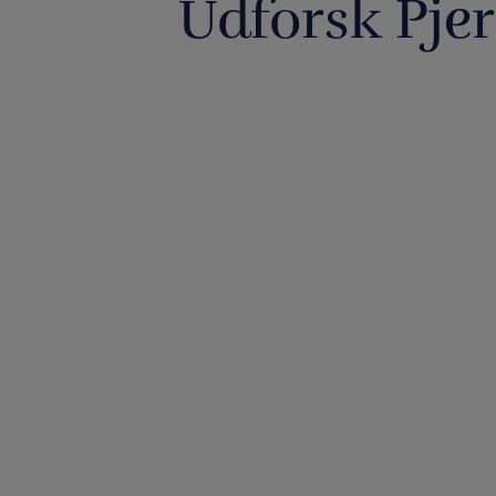
Udforsk Pjer
Så har vi fyldt lageret op igen med
Boll Enter
nye
...
PjerrotMagic
3
0
2
https://pjerrotmagic.dk/da/home
Du finder et k
/1822-avengers-infi
...
placering 
6
0
3