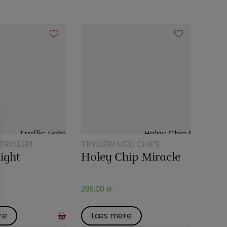
TRYLLERI
TRYLLERI MED CHIPS
Light
Holey Chip Miracle
295,00
kr.
re
Læs mere