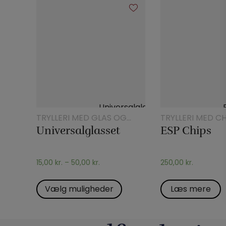
TRYLLERI MED GLAS OG
TRYLLERI MED CH
KANDER
Universalglasset
ESP Chips
15,00
kr.
–
50,00
kr.
250,00
kr.
Vælg muligheder
Læs mere