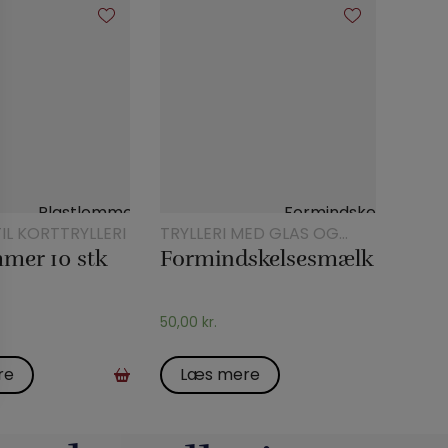
IL KORTTRYLLERI
TRYLLERI MED GLAS OG
KANDER
mer 10 stk
Formindskelsesmælk
50,00
kr.
re
Læs mere