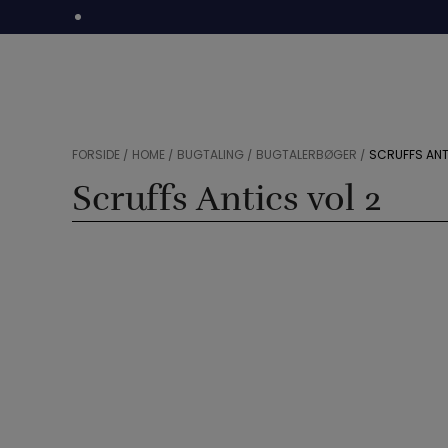
Hop
til
indholdet
FORSIDE
/
HOME
/
BUGTALING
/
BUGTALERBØGER
/
SCRUFFS ANT
Scruffs Antics vol 2