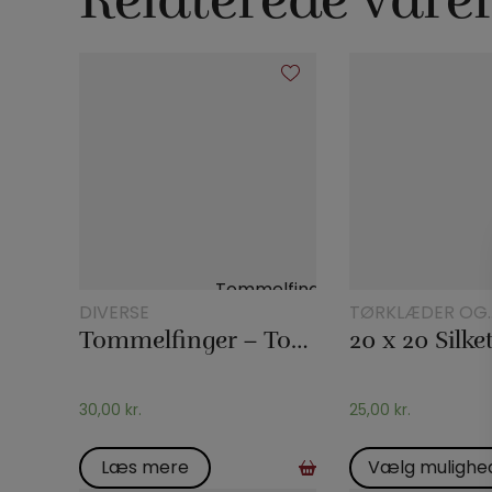
Relaterede vare
DIVERSE
TØRKLÆDER OG
TØRKLÆDETRIC
Tommelfinger – Topp
30,00
kr.
25,00
kr.
Læs mere
Vælg mulighe