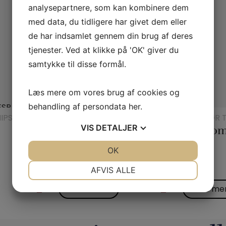
analysepartnere, som kan kombinere dem
med data, du tidligere har givet dem eller
de har indsamlet gennem din brug af deres
tjenester. Ved at klikke på 'OK' giver du
samtykke til disse formål.
Læs mere om vores brug af cookies og
behandling af persondata
her
.
IPS
TØRKLÆDER OG
TILBEHØR T
TØRKLÆDETRICK
VIS
DETALJER
Jørgen Fevres tørklæderutine
Plastlom
JA
NEJ
OK
JA
NEJ
95,00
kr.
50,00
kr.
NØDVENDIGE
PRÆFERENCER
AFVIS ALLE
JA
NEJ
JA
NEJ
Læs mere
Læs me
MARKETING
STATISTIK