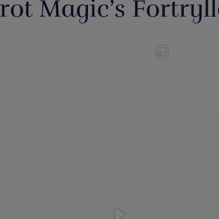
rot Magic’s Fortryll
tainment /
Magic Junior Day i lørdags var en
Lørda
.dk støtter
...
dejlig dag.
...
hyggel
0
21
1
ort fra umulig
Evolushin: Shin Lim har samlet
En af de n
- det har
...
mere end 100
...
0
5
0