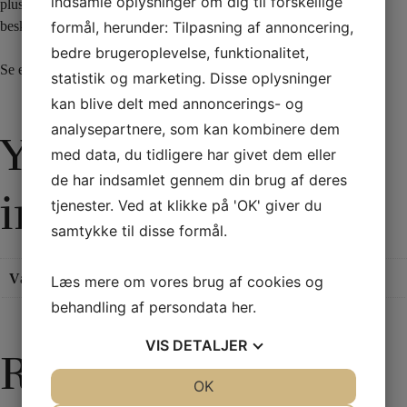
indsamle oplysninger om dig til forskellige
plus tørklædet. Det lille bæger kan bruges til andre rutiner. Dette er
formål, herunder: Tilpasning af annoncering,
beskrevet i instruktionen, som er på engelsk.
bedre brugeroplevelse, funktionalitet,
Se en præsentation af tricket
her
statistik og marketing. Disse oplysninger
kan blive delt med annoncerings- og
analysepartnere, som kan kombinere dem
Yderligere
med data, du tidligere har givet dem eller
de har indsamlet gennem din brug af deres
information
tjenester. Ved at klikke på 'OK' giver du
samtykke til disse formål.
Vægt
0,1 kg
Læs mere om vores brug af cookies og
behandling af persondata
her
.
VIS
DETALJER
Relaterede varer
JA
NEJ
OK
JA
NEJ