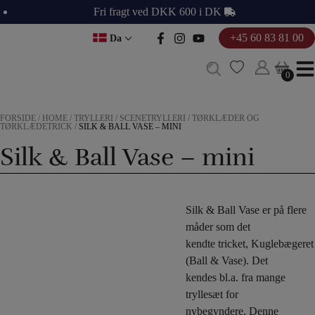
Hop
Fri fragt ved DKK 600 i DK
til
+45 60 83 81 00
Da
indholdet
0
0
FORSIDE
/
HOME
/
TRYLLERI
/
SCENETRYLLERI
/
TØRKLÆDER OG
TØRKLÆDETRICK
/
SILK & BALL VASE – MINI
Silk & Ball Vase – mini
Silk & Ball Vase er på flere
måder som det
kendte tricket, Kuglebægeret
(Ball & Vase). Det
kendes bl.a. fra mange
tryllesæt for
nybegyndere. Denne