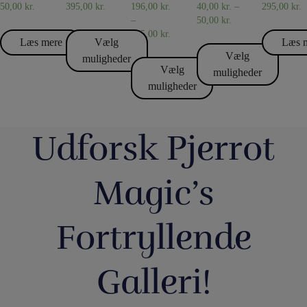
50,00
kr.
395,00
kr.
196,00
kr.
40,00
kr.
–
295,00
kr.
–
50,00
kr.
475,00
kr.
Læs mere
Vælg
Læs 
Vælg
muligheder
Vælg
muligheder
muligheder
Udforsk Pjerrot
Magic’s
Fortryllende
Galleri!