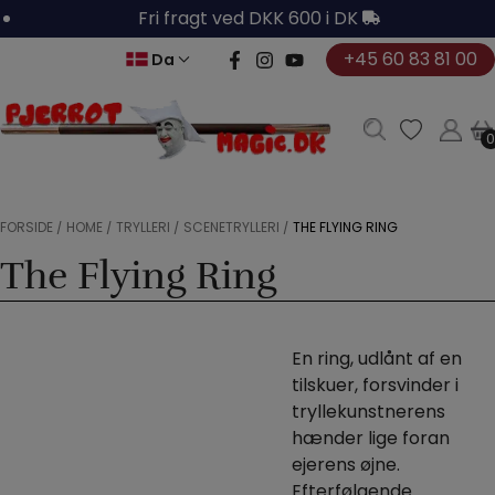
Hop
Fri fragt ved DKK 600 i DK
til
+45 60 83 81 00
Da
indholdet
0
0
FORSIDE
/
HOME
/
TRYLLERI
/
SCENETRYLLERI
/
THE FLYING RING
The Flying Ring
En ring, udlånt af en
tilskuer, forsvinder i
tryllekunstnerens
hænder lige foran
ejerens øjne.
Efterfølgende