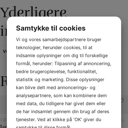
Yderligere
information
Samtykke til cookies
Vi og vores samarbejdspartnere bruger
teknologier, herunder cookies, til at
Vægt
0,2 kg
indsamle oplysninger om dig til forskellige
formål, herunder: Tilpasning af annoncering,
bedre brugeroplevelse, funktionalitet,
Relaterede varer
statistik og marketing. Disse oplysninger
kan blive delt med annoncerings- og
analysepartnere, som kan kombinere dem
med data, du tidligere har givet dem eller
de har indsamlet gennem din brug af deres
tjenester. Ved at klikke på 'OK' giver du
TØRKLÆDER
TRYLLERI
REBTRICK
TRYLLERI
TØRKLÆ
OG
MED
MED
OG
Jørgen Fevres tørklæderutine
ESP Chips
Figurrebet
Holey Chip Miracle
20 x 20 Silketørklæder
samtykke til disse formål.